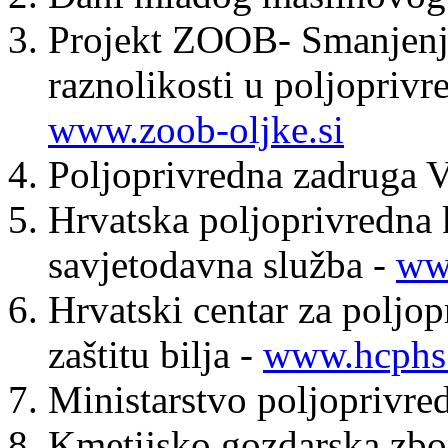
Projekt ZOOB- Smanjenje
raznolikosti u poljoprivr
www.zoob-oljke.si
Poljoprivredna zadruga 
Hrvatska poljoprivredna 
savjetodavna služba -
ww
Hrvatski centar za poljop
zaštitu bilja -
www.hcphs
Ministarstvo poljoprivre
Kmetijsko gozdarska zbo