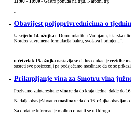
11:00 – 18:00
- Gastro ponuda na trgu, Narodni trg
...
Obavijest poljoprivrednicima o tjednim
U srijedu 14. ožujka
u Domu mladih u Vodnjanu, Istarska ulica
Nordox suvremena formulacija bakra, svojstva i primjena“.
u četvrtak 15. ožujka
nastavlja se ciklus edukacije
rezidbe ma
susreti sve posjećeniji pa podsjećamo maslinare da će se prikazi
Prikupljanje vina za Smotru vina južne 
Pozivamo zainteresirane
vinare
da do kraja tjedna, dakle do 16
Nadalje obavještavamo
maslinare
da do 16. ožujka obavljamo 
Za dodatne informacije molimo obratiti se u Udrugu.