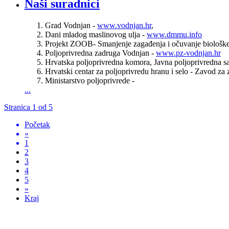
Naši suradnici
Grad Vodnjan -
www.vodnjan.hr
,
Dani mladog maslinovog ulja -
www.dmmu.info
Projekt ZOOB- Smanjenje zagađenja i očuvanje biološke r
Poljoprivredna zadruga Vodnjan -
www.pz-vodnjan.hr
Hrvatska poljoprivredna komora, Javna poljoprivredna s
Hrvatski centar za poljoprivredu hranu i selo - Zavod za z
Ministarstvo poljoprivrede -
...
Stranica 1 od 5
Početak
«
1
2
3
4
5
»
Kraj