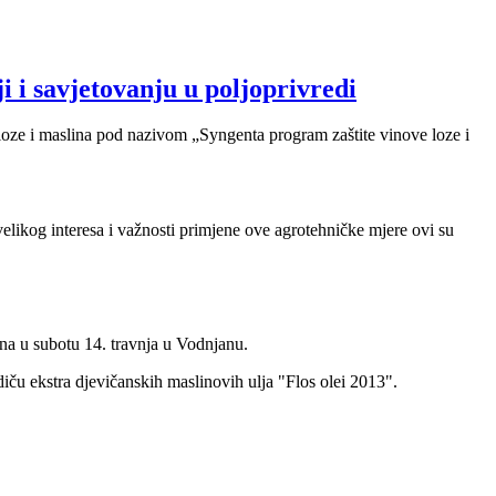
 i savjetovanju u poljoprivredi
 loze i maslina pod nazivom „Syngenta program zaštite vinove loze i
likog interesa i važnosti primjene ove agrotehničke mjere ovi su
žana u subotu 14. travnja u Vodnjanu.
iču ekstra djevičanskih maslinovih ulja "Flos olei 2013".