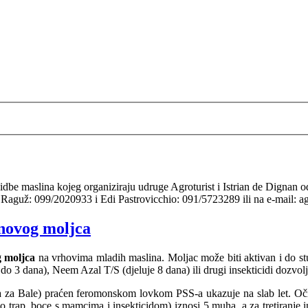
zidbe maslina kojeg organiziraju udruge Agroturist i Istrian de Dignan o
o Raguž: 099/2020933 i Edi Pastrovicchio: 091/5723289 ili na e-mail:
novog moljca
g moljca
na vrhovima mladih maslina. Moljac može biti aktivan i do stu
2 do 3 dana), Neem Azal T/S (djeluje 8 dana) ili drugi insekticidi dozv
ja za Bale) praćen feromonskom lovkom PSS-a ukazuje na slab let. Oči
Eco trap, boce s mamcima i insekticidom) iznosi 5 muha, a za tretiranj