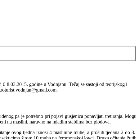
d 6-8.03.2015. godine u Vodnjanu. Tečaj se sastoji od teorijskog i
 agroturist.vodnjan@gmail.com.
denog pa je potrebno pri pojavi gusjenica ponavljati tretiranja. Mogu
oljeni na maslini, naravno na mladim stablima bez plodova.
tanje ovog tjedna iznosi 4 maslinine muhe, a prošlih tjedana 2 do 3.
e insekticima širom 10 muha na feromonskoj lovci. Druga očitanja žutih