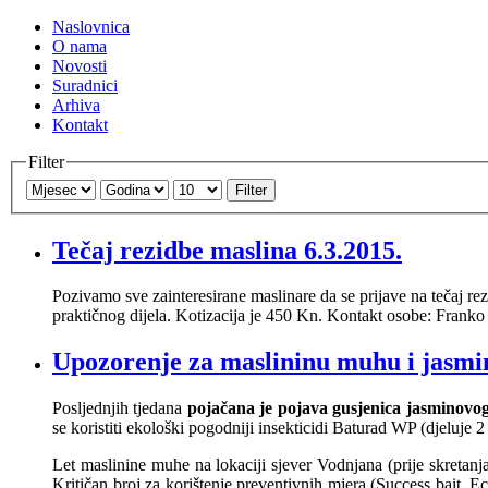
Naslovnica
O nama
Novosti
Suradnici
Arhiva
Kontakt
Filter
Filter
Tečaj rezidbe maslina 6.3.2015.
Pozivamo sve zainteresirane maslinare da se prijave na tečaj re
praktičnog dijela. Kotizacija je 450 Kn. Kontakt osobe: Frank
Upozorenje za maslininu muhu i jasmi
Posljednjih tjedana
pojačana je pojava gusjenica jasminovo
se koristiti ekološki pogodniji insekticidi Baturad WP (djeluje 
Let maslinine muhe na lokaciji sjever Vodnjana (prije skretan
Kritičan broj za korištenje preventivnih mjera (Success bait, 