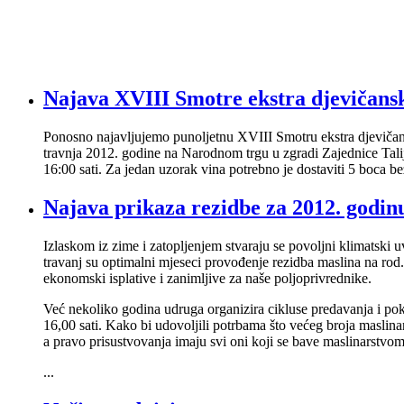
Najava XVIII Smotre ekstra djevičansk
Ponosno najavljujemo punoljetnu XVIII Smotru ekstra djevičans
travnja 2012. godine na Narodnom trgu u zgradi Zajednice Talij
16:00 sati. Za jedan uzorak vina potrebno je dostaviti 5 boca be
Najava prikaza rezidbe za 2012. godin
Izlaskom iz zime i zatopljenjem stvaraju se povoljni klimatski uv
travanj su optimalni mjeseci provođenje rezidba maslina na rod
ekonomski isplative i zanimljive za naše poljoprivrednike.
Već nekoliko godina udruga organizira cikluse predavanja i pok
16,00 sati. Kako bi udovoljili potrbama što većeg broja maslin
a pravo prisustvovanja imaju svi oni koji se bave maslinarstvom b
...