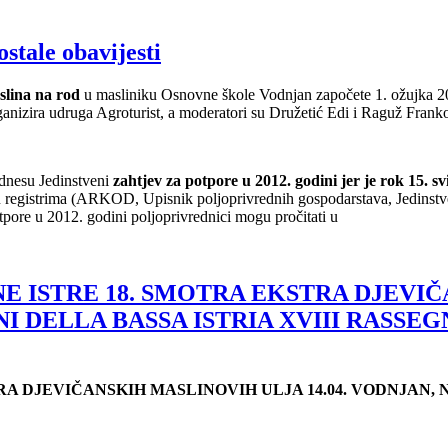
stale obavijesti
slina na rod
u masliniku Osnovne škole Vodnjan započete 1. ožujka 2012.
anizira udruga Agroturist, a moderatori su Družetić Edi i Raguž Frank
odnesu Jedinstveni
zahtjev za potpore u 2012. godini jer je rok 15. sv
u registrima (ARKOD, Upisnik poljoprivrednih gospodarstava, Jedinstveni
tpore u 2012. godini poljoprivrednici mogu pročitati u
E ISTRE 18. SMOTRA EKSTRA DJEVIČA
NI DELLA BASSA ISTRIA XVIII RASSE
STRA DJEVIČANSKIH MASLINOVIH ULJA
14.04. VODNJAN,