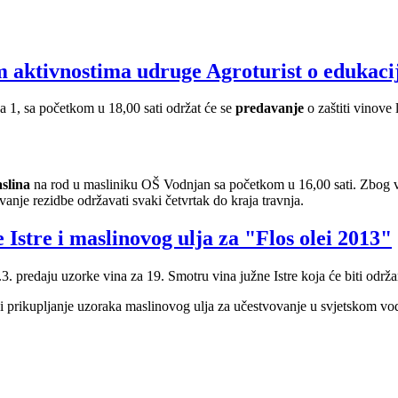
 aktivnostima udruge Agroturist o edukaciji
 1, sa početkom u 18,00 sati održat će se
predavanje
o zaštiti vinove
slina
na rod u masliniku OŠ Vodnjan sa početkom u 16,00 sati. Zbog ve
vanje rezidbe održavati svaki četvrtak do kraja travnja.
Istre i maslinovog ulja za "Flos olei 2013"
.3. predaju uzorke vina za 19. Smotru vina južne Istre koja će biti odr
i prikupljanje uzoraka maslinovog ulja za učestvovanje u svjetskom vod