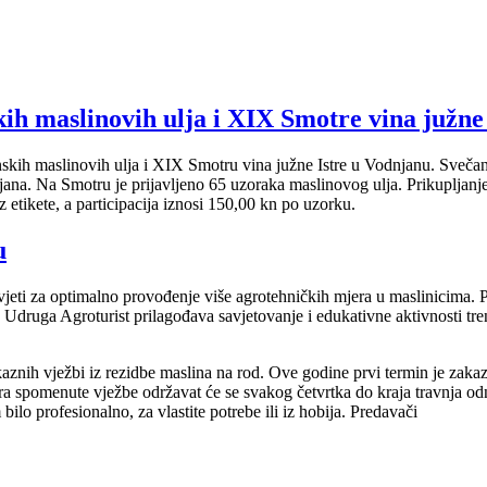
ih maslinovih ulja i XIX Smotre vina južne 
kih maslinovih ulja i XIX Smotru vina južne Istre u Vodnjanu. Svečana
ana. Na Smotru je prijavljeno 65 uzoraka maslinovog ulja. Prikupljanje
z etikete, a participacija iznosi 150,00 kn po uzorku.
u
jeti za optimalno provođenje više agrotehničkih mjera u maslinicima. Pore
. Udruga Agroturist prilagođava savjetovanje i edukativne aktivnosti tr
aznih vježbi iz rezidbe maslina na rod. Ove godine prvi termin je zak
ara spomenute vježbe održavat će se svakog četvrtka do kraja travnja o
ilo profesionalno, za vlastite potrebe ili iz hobija. Predavači