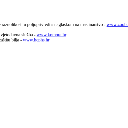
aznolikosti u poljoprivredi s naglaskom na maslinarstvo -
www.zoob-o
avjetodavna služba -
www.komora.hr
aštitu bilja -
www.hcphs.hr