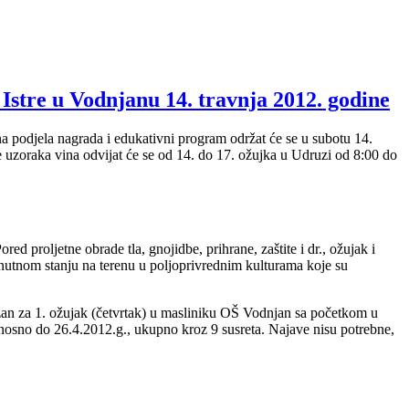
Istre u Vodnjanu 14. travnja 2012. godine
 podjela nagrada i edukativni program održat će se u subotu 14.
 uzoraka vina odvijat će se od 14. do 17. ožujka u Udruzi od 8:00 do
d proljetne obrade tla, gnojidbe, prihrane, zaštite i dr., ožujak i
enutnom stanju na terenu u poljoprivrednim kulturama koje su
azan za 1. ožujak (četvrtak) u masliniku OŠ Vodnjan sa početkom u
dnosno do 26.4.2012.g., ukupno kroz 9 susreta. Najave nisu potrebne,