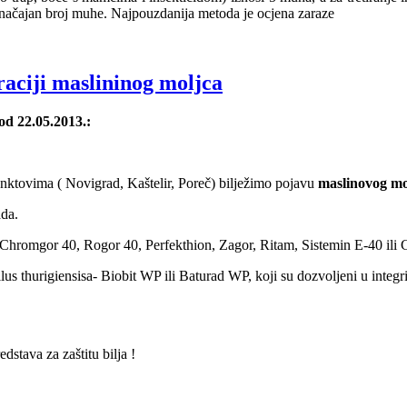
načajan broj muhe. Najpouzdanija metoda je ocjena zaraze
raciji maslininog moljca
d 22.05.2013.:
nktovima ( Novigrad, Kaštelir, Poreč) bilježimo pojavu
maslinovog mo
ada.
– Chromgor 40, Rogor 40, Perfekthion, Zagor, Ritam, Sistemin E-40 ili 
llus thurigiensisa- Biobit WP ili Baturad WP, koji su dozvoljeni u integr
dstava za zaštitu bilja !