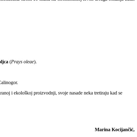
ljca
(
Prays oleae
).
Calinogor.
iranoj i ekološkoj proizvodnji, svoje nasade neka tretiraju kad se
Marina Kocijančić,