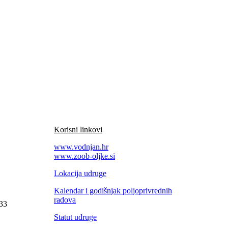
Korisni linkovi
www.vodnjan.hr
www.zoob-oljke.si
Lokacija udruge
Kalendar i godišnjak poljoprivrednih
radova
33
Statut udruge